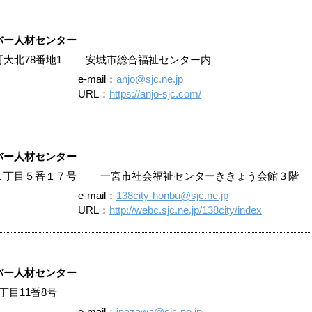
バー人材センター
赤松町大北78番地1 安城市総合福祉センター内
e-mail：
anjo@sjc.ne.jp
URL：
https://anjo-sjc.com/
バー人材センター
音羽１丁目５番１７号 一宮市社会福祉センターききょう会館３階
e-mail：
138city-honbu@sjc.ne.jp
URL：
http://webc.sjc.ne.jp/138city/index
バー人材センター
葉3丁目11番8号
e-mail：
inazawa@sjc.ne.jp