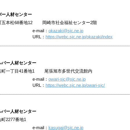
バー人材センター
合町五本松68番地12 岡崎市社会福祉センター2階
e-mail：
okazaki@sjc.ne.jp
URL：
https://webc.sjc.ne.jp/okazaki/index
ルバー人材センター
市稲葉町一丁目41番地1 尾張旭市多世代交流館内
e-mail：
owari-sjc@sjc.ne.jp
URL：
https://webc.sjc.ne.jp/owari-sjc/
ルバー人材センター
東山町2277番地1
e-mail：
kasugai@sjc.ne.jp