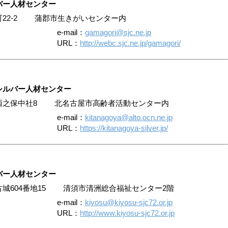
バー人材センター
明町22-2 蒲郡市生きがいセンター内
e-mail：
gamagori@sjc.ne.jp
URL：
http://webc.sjc.ne.jp/gamagori/
シルバー人材センター
屋市西之保中社8 北名古屋市高齢者活動センター内
e-mail：
kitanagoya@alto.ocn.ne.jp
URL：
https://kitanagoya-silver.jp/
バー人材センター
場古城604番地15 清須市清洲総合福祉センター2階
e-mail：
kiyosu@kiyosu-sjc72.or.jp
URL：
http://www.kiyosu-sjc72.or.jp