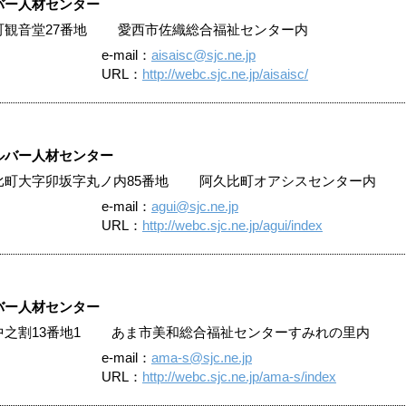
バー人材センター
小津町観音堂27番地 愛西市佐織総合福祉センター内
e-mail：
aisaisc@sjc.ne.jp
URL：
http://webc.sjc.ne.jp/aisaisc/
ルバー人材センター
阿久比町大字卯坂字丸ノ内85番地 阿久比町オアシスセンター内
e-mail：
agui@sjc.ne.jp
URL：
http://webc.sjc.ne.jp/agui/index
バー人材センター
花正中之割13番地1 あま市美和総合福祉センターすみれの里内
e-mail：
ama-s@sjc.ne.jp
URL：
http://webc.sjc.ne.jp/ama-s/index