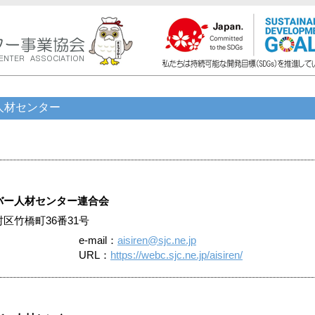
人材センター
バー人材センター連合会
中村区竹橋町36番31号
e-mail：
aisiren@sjc.ne.jp
URL：
https://webc.sjc.ne.jp/aisiren/