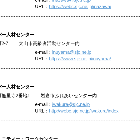
URL：
https://webc.sjc.ne.jp/inazawa/
バー人材センター
本町2-7 犬山市高齢者活動センター内
e-mail：
inuyama@sjc.ne.jp
URL：
https://www.sjc.ne.jp/inuyama/
バー人材センター
西市町無量寺2番地1 岩倉市ふれあいセンター内
e-mail：
iwakura@sjc.ne.jp
URL：
http://webc.sjc.ne.jp/iwakura/index
ュニティー・ワークセンター