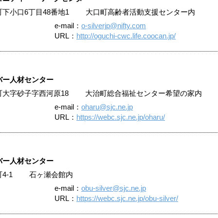
大口町下小口6丁目48番地1 大口町高齢者活動支援センター内
e-mail：
o-silverjp@nifty.com
URL：
http://oguchi-cwc.life.coocan.jp/
バー人材センター
大治町大字砂子字西河原18 大治町総合福祉センター希望の家内
e-mail：
oharu@sjc.ne.jp
URL：
https://webc.sjc.ne.jp/oharu/
バー人材センター
端町4-1 石ヶ瀬会館内
e-mail：
obu-silver@sjc.ne.jp
URL：
https://webc.sjc.ne.jp/obu-silver/